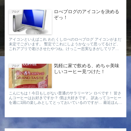
日...
ロべブログのアイコンを決める
ブログ
ぞっ！
アイコンといえばこれ わたくしロべのロべブログ アイコンがまだ
未定でございます。 暫定でこれにしようかなって思ってるけど、
これアプリで老けさせたやつね。けっこー忠実なきがしてリア
ル。でも自分こんなおじいちゃんじゃないから...
気軽に家で飲める、めちゃ美味
ブログ
しいコーヒー見つけた！
こんにちは！今日もしがない普通のサラリーマン ロベです！ 皆さ
んコーヒーはお好きですか？ 僕は大好きです。 訳あってコーヒー
を週に1回の楽しみとしてとっておいているのですが… 最近ほんと
に美味しい...