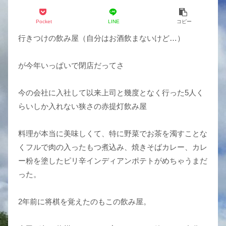
Pocket
LINE
コピー
行きつけの飲み屋（自分はお酒飲まないけど…）
が今年いっぱいで閉店だってさ
今の会社に入社して以来上司と幾度となく行った5人く
らいしか入れない狭さの赤提灯飲み屋
料理が本当に美味しくて、特に野菜でお茶を濁すことな
くフルで肉の入ったもつ煮込み、焼きそばカレー、カレ
ー粉を塗したピリ辛インディアンポテトがめちゃうまだ
った。
2年前に将棋を覚えたのもこの飲み屋。