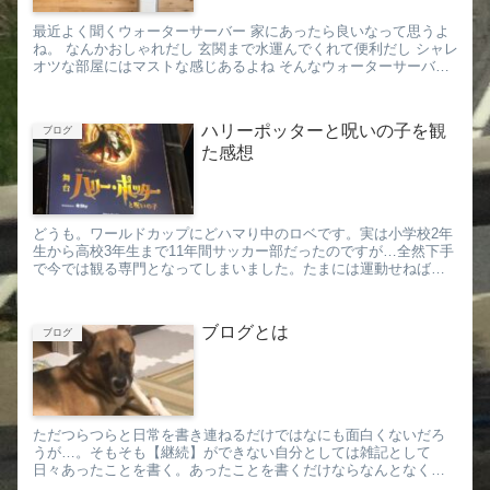
最近よく聞くウォーターサーバー 家にあったら良いなって思うよ
ね。 なんかおしゃれだし 玄関まで水運んでくれて便利だし シャレ
オツな部屋にはマストな感じあるよね そんなウォーターサーバー
導入を考...
ハリーポッターと呪いの子を観
ブログ
た感想
どうも。ワールドカップにどハマり中のロベです。実は小学校2年
生から高校3年生まで11年間サッカー部だったのですが…全然下手
で今では観る専門となってしまいました。たまには運動せねば。
さて、タイトルと全然関係ない話で始まりましたが… ...
ブログとは
ブログ
ただつらつらと日常を書き連ねるだけではなにも面白くないだろ
うが…。そもそも【継続】ができない自分としては雑記として
日々あったことを書く。あったことを書くだけならなんとなく出
来そうだ。それを目的としてこのブログを始めようと思う。 今