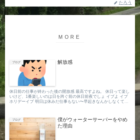
たろう
解放感
ブログ
休日前の仕事が終わった後の開放感 最高ですよね。 休日って楽し
いけど、1番楽しいのは日を跨ぐ前の休日前夜でしょ イブよ イブ
ホリデーイブ 明日は休みだ仕事もない〜早起きなんかしなくても
良い♪ 状...
僕がウォーターサーバーをやめ
ブログ
た理由